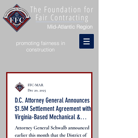
The Foundation for
Fair Contracting
Mid-Atlantic Region
promoting fairness in
construction
FFC-MAR
Dec 20, 2025
D.C. Attorney General Announces
$1.5M Settlement Agreement with
Virginia-Based Mechanical &
Davis-Bacon Act and Related Acts
Plumbing Company
Attorney General Schwalb announced
(federal)
earlier this month that the District of